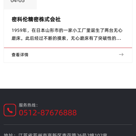
04-05
密科伦精密株式会社
1959年，在日本山形市的一家小工厂里诞生了两台无心
磨床。此后经过不断的摸索，无心磨床有了突破性的技
术发展，应用于汽车、电子信息、家用电器、工程机
械、轴承和医疗工具等各行业关键产品的磨削加工，为
查看详情
当今工业和社会发展做出了贡献。 自2000年以...
服务热线：
0512-87676888
地址：江苏省苏州市高新区青花路26号2幢102室