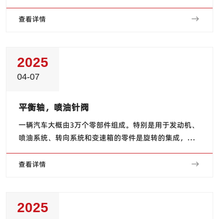
术发展，应用于汽车、电子信息、家用电器、工程机
械、轴承和医疗工具等各行业关键产品的磨削加工，为
查看详情
当今工业和社会发展做出了贡献。 自2000年以...
2025
04-07
平衡轴，喷油针阀
一辆汽车大概由3万个零部件组成。特别是用于发动机、
喷油系统、转向系统和变速箱的零件是旋转的集成，需
要高的精度。我们的磨床能够为活塞、阀门、喷油嘴、
喷油针阀以及柱塞等各种各样的零件提供工艺，拥有很
查看详情
多的设备交付实例。特别是平衡轴等偏心工件，我们...
2025