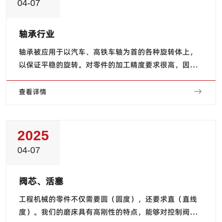
04-07
轴承行业
轴承被应用于以汽车、高铁车轴为首的各种旋转体上，
以保证平稳的旋转。对零件的加工精度要求很高，因为
需要减少因摩擦而产生的能量损失和发热，并防止卡
死。我们通过采用倾斜床身的无心磨床使用通过式或切
查看详情
入式磨削的加工方式来满足客户的需求。
2025
04-07
阀芯、活塞
工程机械的零件不仅需要圆（圆度），还要求直（直线
度）。我们的磨床具有高刚性的特点，能够对控制阀用